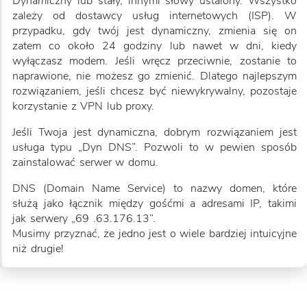
Dynamiczny lub stały, innymi słowy ustalony. Wszystko
zależy od dostawcy usług internetowych (ISP). W
przypadku, gdy twój jest dynamiczny, zmienia się on
zatem co około 24 godziny lub nawet w dni, kiedy
wyłączasz modem. Jeśli wręcz przeciwnie, zostanie to
naprawione, nie możesz go zmienić. Dlatego najlepszym
rozwiązaniem, jeśli chcesz być niewykrywalny, pozostaje
korzystanie z VPN lub proxy.
Jeśli Twoja jest dynamiczna, dobrym rozwiązaniem jest
usługa typu „Dyn DNS”. Pozwoli to w pewien sposób
zainstalować serwer w domu.
DNS (Domain Name Service) to nazwy domen, które
służą jako łącznik między gośćmi a adresami IP, takimi
jak serwery „69 .63.176.13”.
Musimy przyznać, że jedno jest o wiele bardziej intuicyjne
niż drugie!