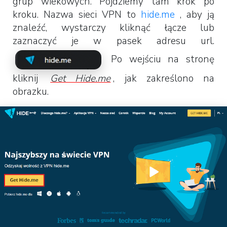
grup wiekowych. Pójdziemy tam krok po
kroku. Nazwa sieci VPN to
hide.me
, aby ją
znaleźć, wystarczy kliknąć łącze lub
zaznaczyć je w pasek adresu url.
Po wejściu na stronę
kliknij
Get Hide.me
, jak zakreślono na
obrazku.